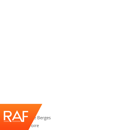
209 rue Aristide Berges
73490 La Ravoire