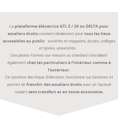
PLATE-FORME ÉLÉVATRICE GTL E / 20 /
plateforme élévatrice GTL E / 20 ou DELTA pour
La
DELTA POUR ESCALIER DROIT
escaliers droits
tous les lieux
convient idéalement pour
accessibles au public
: sociétés et magasins, écoles, collèges
DEMANDE DE RAPPEL
et lycées, universités…
Ces plates-formes sur-mesure ou standard s’installent
DEMANDE DE DEVIS
chez les particuliers à l’intérieur comme à
également
SAV 7j/7 365 jours par an
l’extérieur.
TVA
5,5%
Ce système électrique d’élévation fonctionne sur batteries et
Crédit d’impôt & financement
franchir des escaliers droits
permet de
avec un fauteuil
Région Rhône-Alpes
sans transfert et en toute autonomie.
roulant
Label handibat
Réglementation